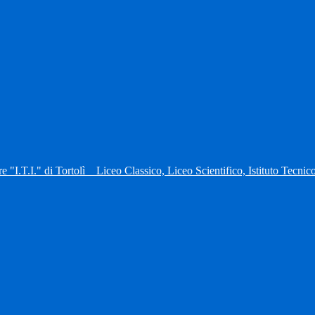
re "I.T.I." di Tortolì
Liceo Classico, Liceo Scientifico, Istituto Tecni