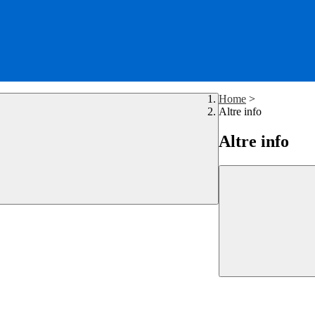
Home
>
Altre info
Altre info