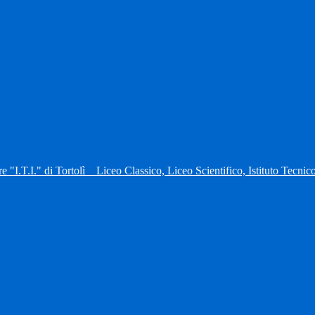
re "I.T.I." di Tortolì
Liceo Classico, Liceo Scientifico, Istituto Tecni