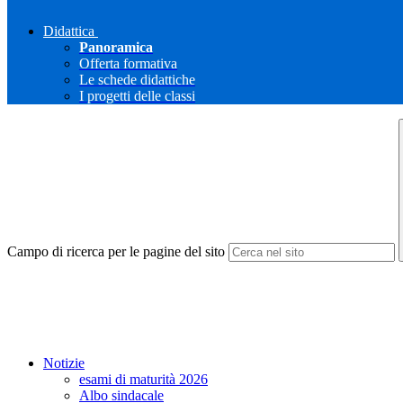
Didattica
Panoramica
Offerta formativa
Le schede didattiche
I progetti delle classi
Campo di ricerca per le pagine del sito
Notizie
esami di maturità 2026
Albo sindacale