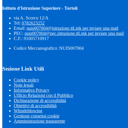
Istituto d'Istruzione Superiore - Tortolì
via A. Scorcu 12/A
Tel:
0782623252
Email:
nuis007004@istruzione.it
Link per inviare una mail
PEC:
nuis007004@pec.istruzione.it
Link per inviare una mail
C.F.: 91005710917
Codice Meccanografico: NUIS007004
Sezione Link Utili
Cookie policy
Note legali
Informativa Privacy
Ufficio Relazioni con il Pubblico
Dichiarazione di accessibilità
Obiettivi di accessibilità
Whistleblowing
Gestione consensi cookie
Amministrazione trasparente